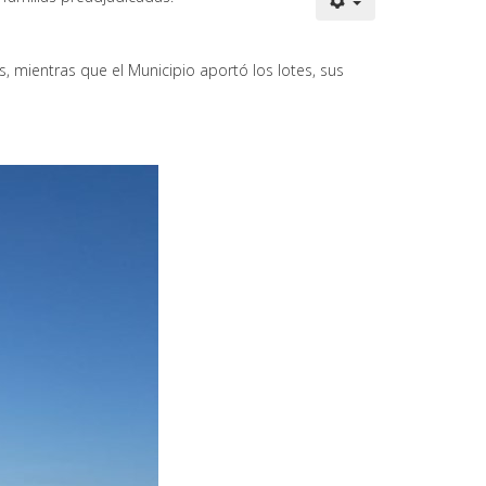
s, mientras que el Municipio aportó los lotes, sus
dad, incluyendo el régimen policial y
 y te permite circular, movilizarte y viajar en
icado único.