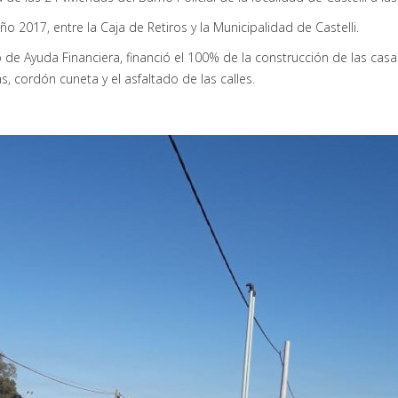
ño 2017, entre la Caja de Retiros y la Municipalidad de Castelli.
o de Ayuda Financiera, financió el 100% de la construcción de las casa
, cordón cuneta y el asfaltado de las calles.
 Único de Circulación
la totalidad del personal y funcionarios de este Ministerio de Seguri
 Único de Circulación.
ial, preventivo y obligatorio por la pandemia de coronavirus COVID-19,
las actividades y servicios declarados esenciales en esta emergencia.
r del 30 de mayo no habrá ninguna excepción para transitar sin certif
k: