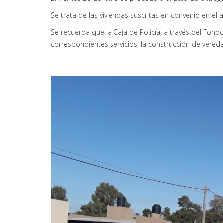
Se trata de las viviendas suscritas en convenio en el a
Se recuerda que la Caja de Policía, a través del Fond
correspondientes servicios, la construcción de veredas
NOVEDADES
27 MAYO 2020
Importante: Certificado
Por medio de la presente se pone en conocimiento que 
civil,
SIN EXCEPCIÓN
, deberán tramitar el Certificado
El mismo se establece en el marco del aislamiento soc
medios de transporte, en virtud de estar afectados a 
Se deberá tramitar este nuevo permiso, ya que a parti
Podrás llenar el formulario ingresando al siguiente lin