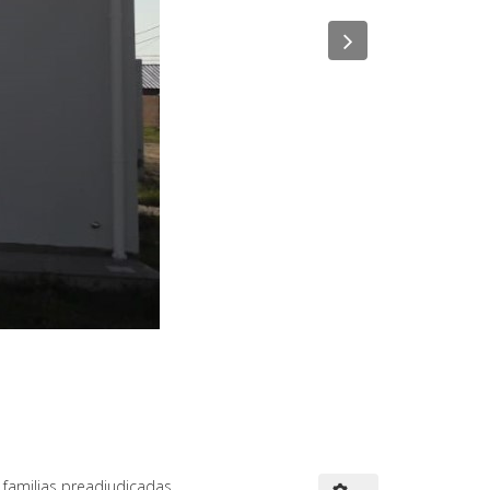
Next
Next
s familias preadjudicadas.