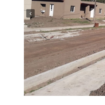
https://formulario-ddjj.argentina.gob.ar/certificado/
Una vez tramitado el permiso, deberas instalar e
Para mas información ingresar a la Web
https://www.
Attachments:
CI-2020-10643380-GDEBA-DGPMSGP.pdf
Inicio
Anterior
236
237
238
239