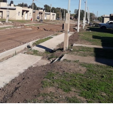
buenos-aires/categoria/1
n tu celular la app Cuidar.
argentina.gob.ar/circular.
[ ]
240
241
242
243
244
245
Siguiente
Final