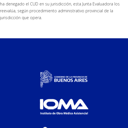
ha denegado el CUD en su jurisdicción, esta Junta Evaluadora los
reevalúa, según procedimiento administrativo provincial de la
jurisdicción que opera.