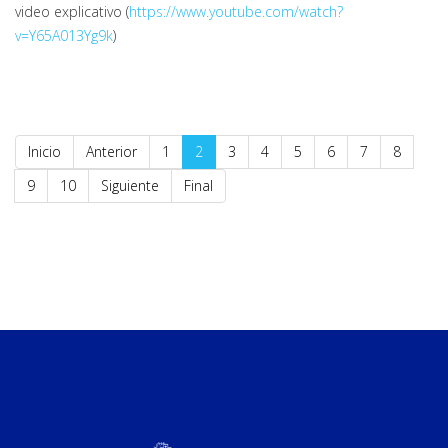
video explicativo (
https://www.youtube.com/watch?
v=Y65A013Yg9k
)
Inicio
Anterior
1
2
3
4
5
6
7
8
9
10
Siguiente
Final